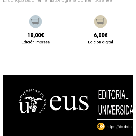
El conquistador en la historiografía contemporánea
18,00€
6,00€
Edición impresa
Edición digital
:
https://dx.doi.or