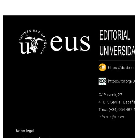
:
https://dx.doi.or
:
https://ror.org/0
C/ Porvenir, 27
41013 Sevilla · España
Tfno.: (+34) 954 487 4
info-eus@us.es
Aviso legal