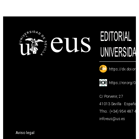
:
https://dx.doi.or
:
https://ror.org/0
C/ Porvenir, 27
41013 Sevilla · España
Tfno.: (+34) 954 487 4
info-eus@us.es
Aviso legal