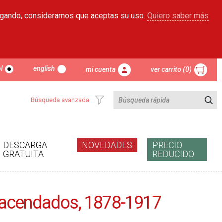
egando, consideramos que aceptas su uso.
Quiero saber más
l
english
mi cuenta
ver carrito (0)
Búsqueda avanzada
DESCARGA
NOVEDADES
PRECIO
GRATUITA
REDUCIDO
e Hacendados, 1878-1917