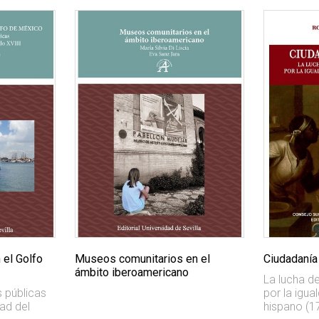
 el Golfo
Museos comunitarios en el
Ciudadanía
ámbito iberoamericano
La lucha de
s públicas
por la igua
ad del
hispano (1