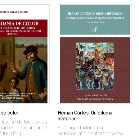
 de color
Hernán Cortés. Un dilema
histórico
 la élite de los pardos
ldad en el circuncaribe
El conquistador en la
790-1821)
historiografía contemporánea