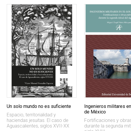
Un solo mundo no es suficiente
Ingenieros militares en
de México
Espacio, territorialidad y
haciendas jesuitas. El caso de
Fortificaciones y obra
Aguascalientes, siglos XVII-XX
durante la segunda mit