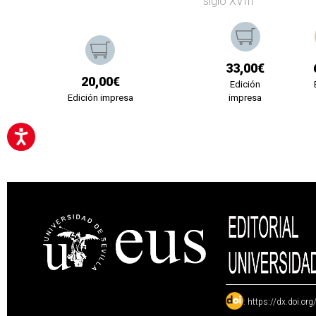
siglo XVIII
33,00€
20,00€
Edición
Edición impresa
impresa
:
https://dx.doi.or