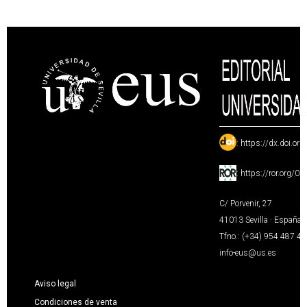
:
https://dx.doi.or
:
https://ror.org/0
C/ Porvenir, 27
41013 Sevilla · España
Tfno.: (+34) 954 487 4
info-eus@us.es
Aviso legal
Condiciones de venta