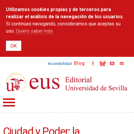
Pasar al
Utilizamos cookies propias y de terceros para
contenido
principal
realizar el análisis de la navegación de los usuarios.
Si continúas navegando, consideramos que aceptas su
uso.
Quiero saber más
Blog
Accesibilidad
Ciudad y Poder: la