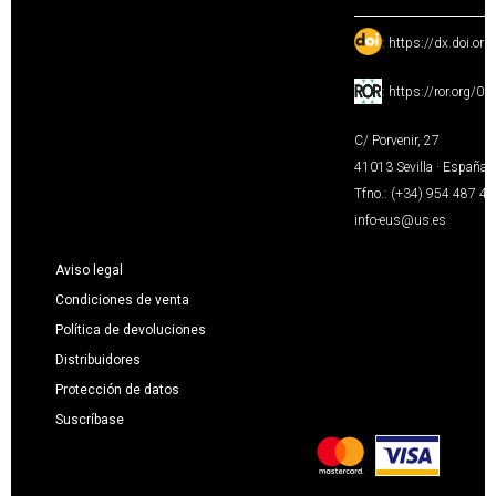
:
https://dx.doi.or
:
https://ror.org/0
C/ Porvenir, 27
41013 Sevilla · España
Tfno.: (+34) 954 487 4
info-eus@us.es
Aviso legal
Condiciones de venta
Política de devoluciones
Distribuidores
Protección de datos
Suscríbase