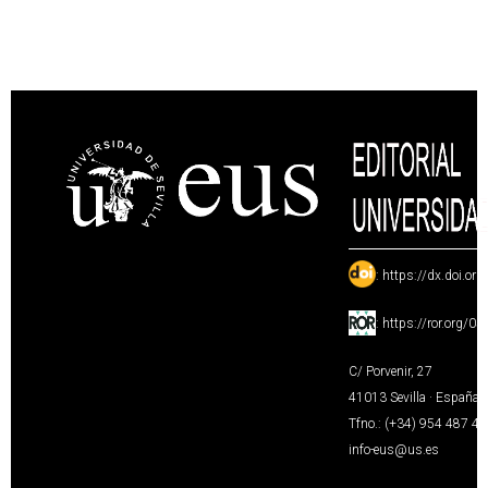
:
https://dx.doi.or
:
https://ror.org/0
C/ Porvenir, 27
41013 Sevilla · España
Tfno.: (+34) 954 487 4
info-eus@us.es