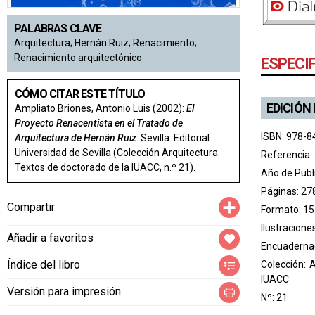
PALABRAS CLAVE
Arquitectura; Hernán Ruiz; Renacimiento;
Renacimiento arquitectónico
ESPECI
CÓMO CITAR ESTE TÍTULO
EDICIÓN
Ampliato Briones, Antonio Luis (2002):
El
Proyecto Renacentista en el Tratado de
ISBN: 978-8
Arquitectura de Hernán Ruiz
. Sevilla: Editorial
Universidad de Sevilla (Colección Arquitectura.
Referencia:
Textos de doctorado de la IUACC, n.º 21).
Año de Publ
Páginas: 27
Compartir
Compartir
Formato: 15
Ilustracione
Añadir a favoritos
Encuadernac
Índice del libro
Colección:
A
IUACC
Versión para impresión
Nº: 21