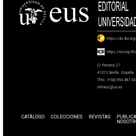
:
https://dx.doi.or
:
https://ror.org/0
C/ Porvenir, 27
41013 Sevilla · España
Tfno.: (+34) 954 487 4
info-eus@us.es
CATÁLOGO
COLECCIONES
REVISTAS
PUBLIC
NOSOTR