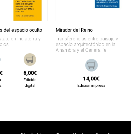
s del espacio oculto
Mirador del Reino
tate en Inglaterra y
Transferencias entre paisaje y
cios
espacio arquitectónico en la
Alhambra y el Generalife
€
6,00€
14,00€
n
Edición
a
digital
Edición impresa