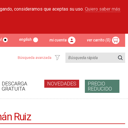
egando, consideramos que aceptas su uso.
Quiero saber más
l
english
mi cuenta
ver carrito (0)
Búsqueda avanzada
DESCARGA
NOVEDADES
PRECIO
GRATUITA
REDUCIDO
nán Ruiz