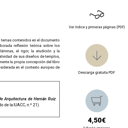
Ver índice y primeras páginas (PDF)
los temas contenidos en el documento
orada reflexión teórica sobre los
minas, el rigor, la erudición y la
atividad de sus diseños de templos,
mente la propia concepción del libro
nsiderada en el contexto europeo de
Descarga gratuita PDF
de Arquitectura de Hernán Ruiz
.
o de la IUACC, n.º 21).
4,50€