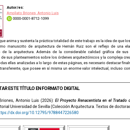
Autor/es:
Ampliato Briones, Antonio Luis
0000-0001-8712-1099
que anima y sustenta la práctica totalidad de este trabajo es la idea de que 
o manuscrito de arquitectura de Hernán Ruiz son el reflejo de una elab
de la arquitectura. Además de la considerable calidad gráfica de sus lá
 de sus planteamientos sobre los órdenes arquitectónicos y la compleja cre
das ellas analizadas a lo largo de estas páginas, es necesario destacar final
transferente, que posee en sí misma un enorme valor intelectual, incluso co
TAR ESTE TÍTULO EN FORMATO DIGITAL
Briones, Antonio Luis (2026):
El Proyecto Renacentista en el Tratado 
ditorial Universidad de Sevilla (Colección Arquitectura. Textos de doctorad
ttps://dx.doi.org/10.12795/9788447226580