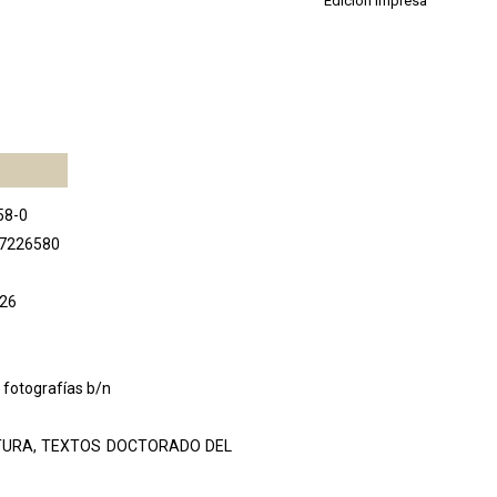
Edición impresa
58-0
47226580
026
e fotografías b/n
TURA, TEXTOS DOCTORADO DEL