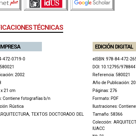
FICACIONES TÉCNICAS
 IMPRESA
EDICIÓN DIGITAL
4-472-0719-0
eISBN: 978-84-472-26
 580021
DOI:
10.12795/97884
icación: 2002
Referencia: 580021
8
Año de Publicación: 2
 x 21 cm
Páginas: 276
s: Contiene fotografías b/n
Formato: PDF
ión: Rústica
Ilustraciones: Contien
RQUITECTURA, TEXTOS DOCTORADO DEL
Tamaño: 58366
Colección:
ARQUITEC
IUACC