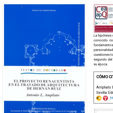
La hipótesis 
conocido com
fundamentos 
personalidad
cuestiones to
segundo del 
su época.
CÓMO CI
Ampliato 
Sevilla: E
h