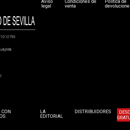
Aviso
Condiciones de
Política de
legal
venta
devolucione
g/10.12795
5sv8jh98
47
A CON
LA
DISTRIBUIDORES
DES
OS
EDITORIAL
GRATU