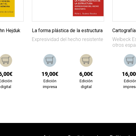
hn Hejduk
La forma plástica de la estructura
Cartografía
Expresividad del hecho resistente
Welbeck Es
otros espa
6,00€
19,00€
6,00€
16,00
Edición
Edición
Edición
Edició
digital
impresa
digital
impres