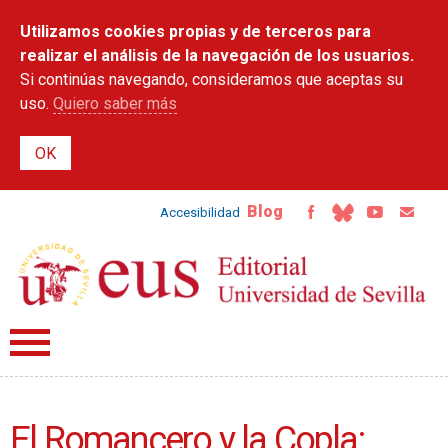
Pasar al
Utilizamos cookies propias y de terceros para
contenido
principal
realizar el análisis de la navegación de los usuarios.
Si continúas navegando, consideramos que aceptas su
uso.
Quiero saber más
Blog
Accesibilidad
El Romancero y la Copla: