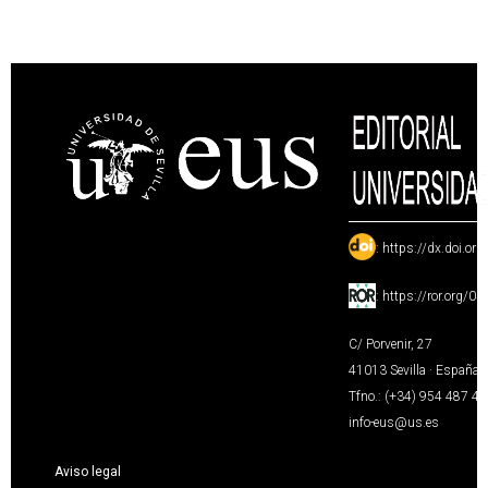
:
https://dx.doi.or
:
https://ror.org/0
C/ Porvenir, 27
41013 Sevilla · España
Tfno.: (+34) 954 487 4
info-eus@us.es
Aviso legal