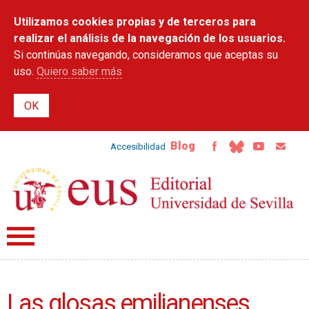
Pasar al
Utilizamos cookies propias y de terceros para
contenido
principal
realizar el análisis de la navegación de los usuarios.
Si continúas navegando, consideramos que aceptas su
uso.
Quiero saber más
Blog
Accesibilidad
Las glosas emilianenses