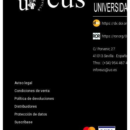
:
https://dx.doi.or
:
https://ror.org/0
C/ Porvenir, 27
41013 Sevilla · España
Tfno.: (+34) 954 487 4
info-eus@us.es
Aviso legal
Condiciones de venta
Política de devoluciones
Distribuidores
Protección de datos
Suscríbase