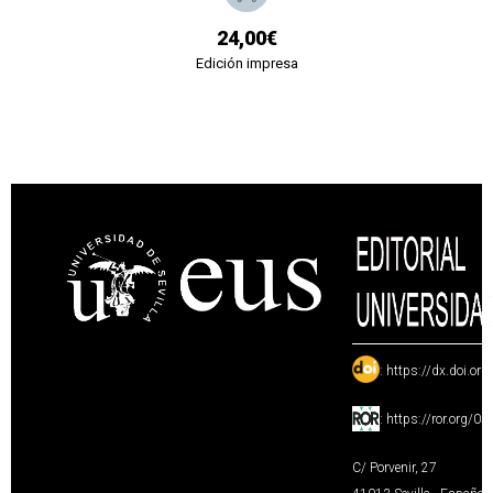
24,00€
Edición impresa
:
https://dx.doi.or
:
https://ror.org/0
C/ Porvenir, 27