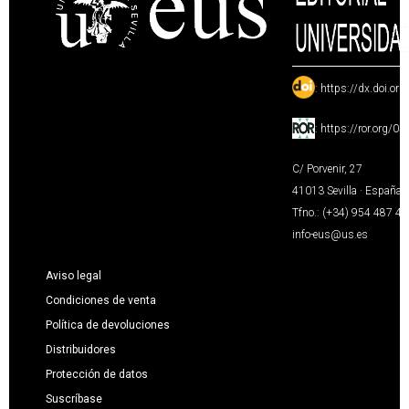
:
https://dx.doi.or
:
https://ror.org/0
C/ Porvenir, 27
41013 Sevilla · España
Tfno.: (+34) 954 487 4
info-eus@us.es
Aviso legal
Condiciones de venta
Política de devoluciones
Distribuidores
Protección de datos
Suscríbase