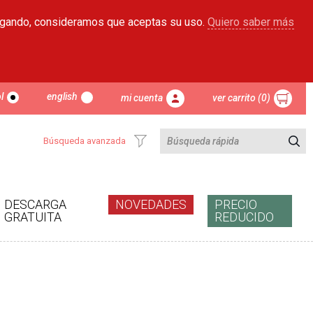
egando, consideramos que aceptas su uso.
Quiero saber más
l
english
mi cuenta
ver carrito (0)
Búsqueda avanzada
DESCARGA
NOVEDADES
PRECIO
GRATUITA
REDUCIDO