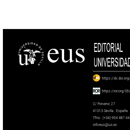
:
https://dx.doi.or
:
https://ror.org/0
C/ Porvenir, 27
41013 Sevilla · España
Tfno.: (+34) 954 487 4
info-eus@us.es