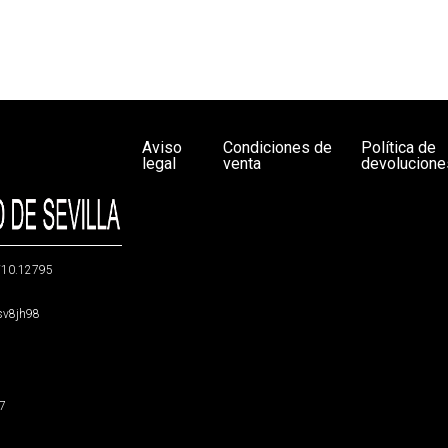
Aviso
Condiciones de
Política de
legal
venta
devolucione
g/10.12795
5sv8jh98
47