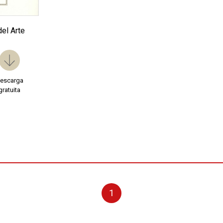
del Arte
escarga
gratuita
1