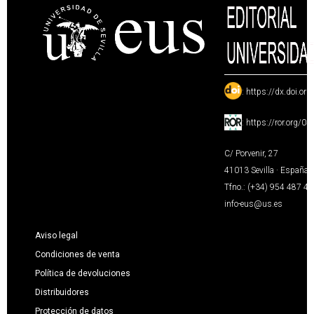
:
https://dx.doi.or
:
https://ror.org/0
C/ Porvenir, 27
41013 Sevilla · España
Tfno.: (+34) 954 487 4
info-eus@us.es
Aviso legal
Condiciones de venta
Política de devoluciones
Distribuidores
Protección de datos