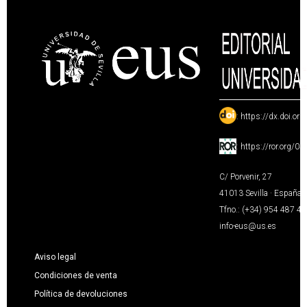
:
https://dx.doi.or
:
https://ror.org/0
C/ Porvenir, 27
41013 Sevilla · España
Tfno.: (+34) 954 487 4
info-eus@us.es
Aviso legal
Condiciones de venta
Política de devoluciones