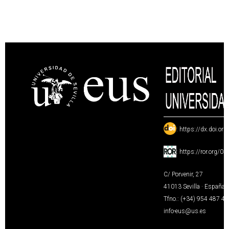
:
https://dx.doi.or
:
https://ror.org/0
C/ Porvenir, 27
41013 Sevilla · España
Tfno.: (+34) 954 487 4
info-eus@us.es