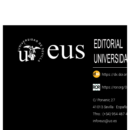
:
https://dx.doi.or
:
https://ror.org/0
C/ Porvenir, 27
41013 Sevilla · España
Tfno.: (+34) 954 487 4
info-eus@us.es