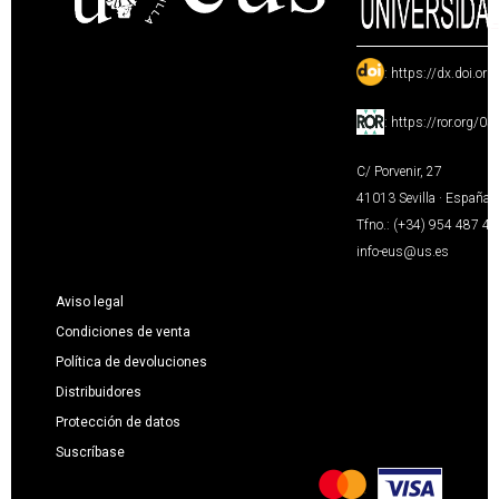
:
https://dx.doi.or
:
https://ror.org/0
C/ Porvenir, 27
41013 Sevilla · España
Tfno.: (+34) 954 487 4
info-eus@us.es
Aviso legal
Condiciones de venta
Política de devoluciones
Distribuidores
Protección de datos
Suscríbase