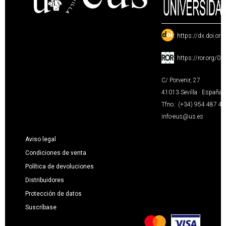
:
https://dx.doi.or
:
https://ror.org/0
C/ Porvenir, 27
41013 Sevilla · España
Tfno.: (+34) 954 487 4
info-eus@us.es
Aviso legal
Condiciones de venta
Política de devoluciones
Distribuidores
Protección de datos
Suscríbase