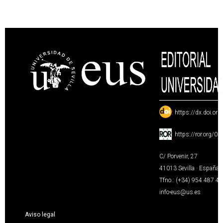
:
https://dx.doi.or
:
https://ror.org/0
C/ Porvenir, 27
41013 Sevilla · España
Tfno.: (+34) 954 487 4
info-eus@us.es
Aviso legal