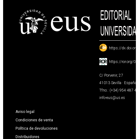
:
https://dx.doi.or
:
https://ror.org/0
C/ Porvenir, 27
41013 Sevilla · España
Tfno.: (+34) 954 487 4
info-eus@us.es
Aviso legal
Condiciones de venta
Política de devoluciones
Distribuidores