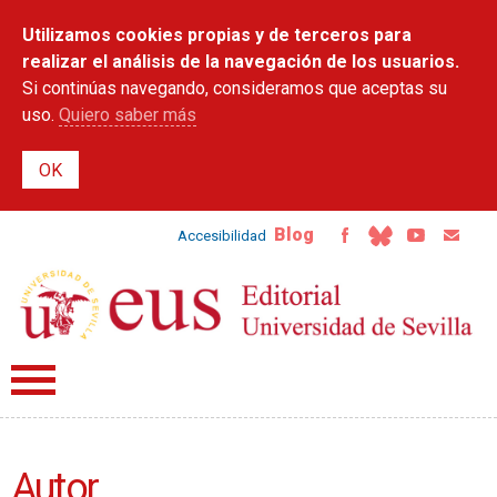
Pasar al
Utilizamos cookies propias y de terceros para
contenido
principal
realizar el análisis de la navegación de los usuarios.
Si continúas navegando, consideramos que aceptas su
uso.
Quiero saber más
Blog
Accesibilidad
Autor