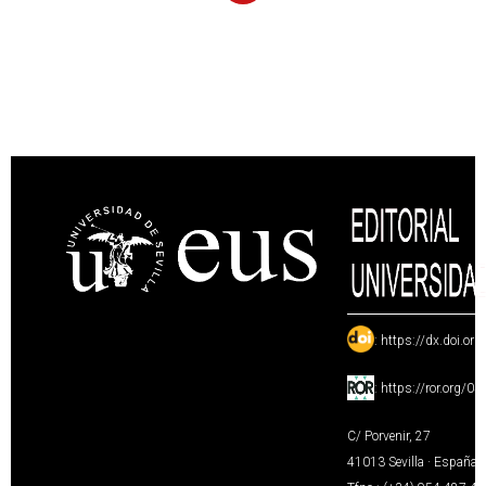
:
https://dx.doi.or
:
https://ror.org/0
C/ Porvenir, 27
41013 Sevilla · España