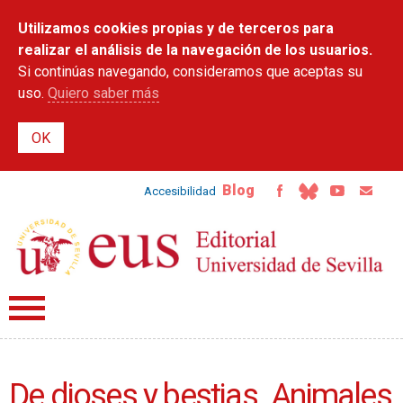
Pasar al
Utilizamos cookies propias y de terceros para
contenido
principal
realizar el análisis de la navegación de los usuarios.
Si continúas navegando, consideramos que aceptas su
uso.
Quiero saber más
Blog
Accesibilidad
De dioses y bestias. Animales