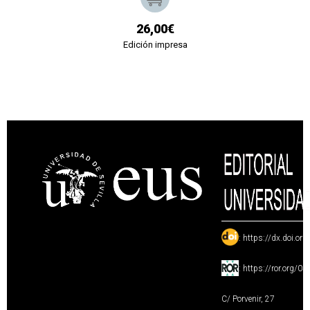
26,00€
Edición impresa
:
https://dx.doi.or
:
https://ror.org/0
C/ Porvenir, 27