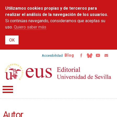
Pasar al
Utilizamos cookies propias y de terceros para
contenido
principal
realizar el análisis de la navegación de los usuarios.
Si continúas navegando, consideramos que aceptas su
uso.
Quiero saber más
Blog
Accesibilidad
Autor