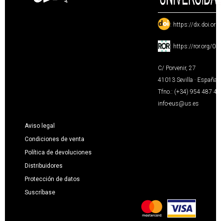
:
https://dx.doi.or
:
https://ror.org/0
C/ Porvenir, 27
41013 Sevilla · España
Tfno.: (+34) 954 487 4
info-eus@us.es
Aviso legal
Condiciones de venta
Política de devoluciones
Distribuidores
Protección de datos
Suscríbase