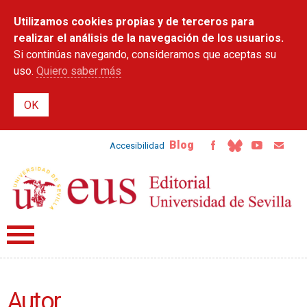
Pasar al
Utilizamos cookies propias y de terceros para
contenido
principal
realizar el análisis de la navegación de los usuarios.
Si continúas navegando, consideramos que aceptas su
uso.
Quiero saber más
Blog
Accesibilidad
Autor