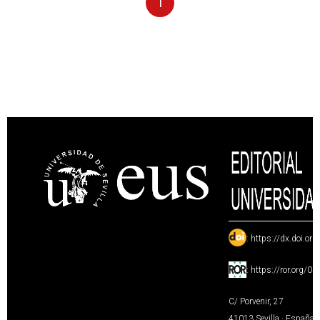
1
:
https://dx.doi.or
:
https://ror.org/0
C/ Porvenir, 27
41013 Sevilla · España