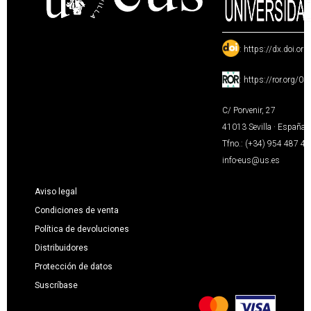
:
https://dx.doi.or
:
https://ror.org/0
C/ Porvenir, 27
41013 Sevilla · España
Tfno.: (+34) 954 487 4
info-eus@us.es
Aviso legal
Condiciones de venta
Política de devoluciones
Distribuidores
Protección de datos
Suscríbase