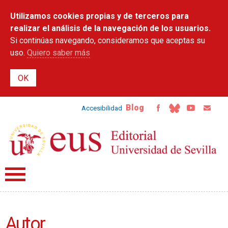
Pasar al
Utilizamos cookies propias y de terceros para
contenido
principal
realizar el análisis de la navegación de los usuarios.
Si continúas navegando, consideramos que aceptas su
uso.
Quiero saber más
Blog
Accesibilidad
Autor