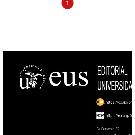
1
:
https://dx.doi.or
:
https://ror.org/0
C/ Porvenir, 27