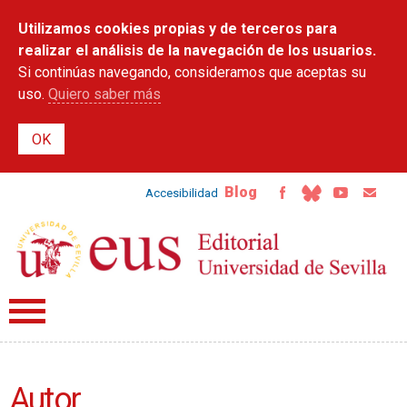
Pasar al
Utilizamos cookies propias y de terceros para
contenido
principal
realizar el análisis de la navegación de los usuarios.
Si continúas navegando, consideramos que aceptas su
uso.
Quiero saber más
Blog
Accesibilidad
Autor