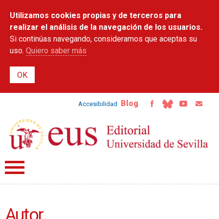
Pasar al
Utilizamos cookies propias y de terceros para
contenido
principal
realizar el análisis de la navegación de los usuarios.
Si continúas navegando, consideramos que aceptas su
uso.
Quiero saber más
Blog
Accesibilidad
Autor