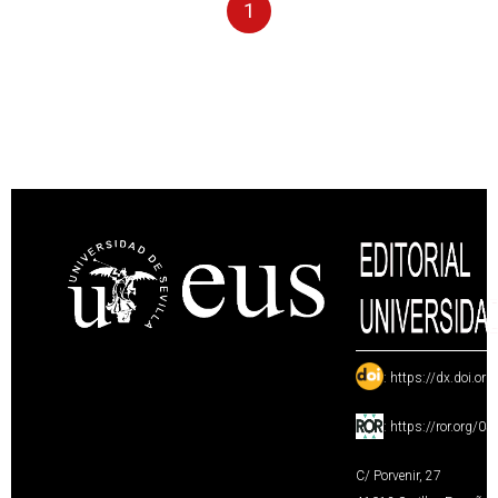
1
:
https://dx.doi.or
:
https://ror.org/0
C/ Porvenir, 27