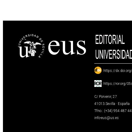
:
https://dx.doi.or
:
https://ror.org/0
C/ Porvenir, 27
41013 Sevilla · España
Tfno.: (+34) 954 487 4
info-eus@us.es