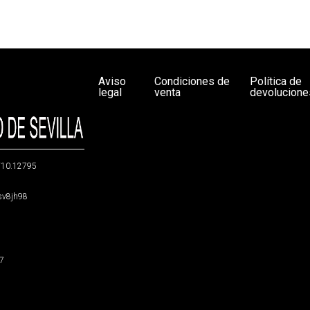
Aviso
Condiciones de
Política de
legal
venta
devolucione
g/10.12795
5sv8jh98
47