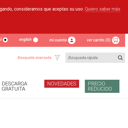
egando, consideramos que aceptas su uso.
Quiero saber más
l
english
mi cuenta
ver carrito (0)
Búsqueda avanzada
DESCARGA
NOVEDADES
PRECIO
GRATUITA
REDUCIDO