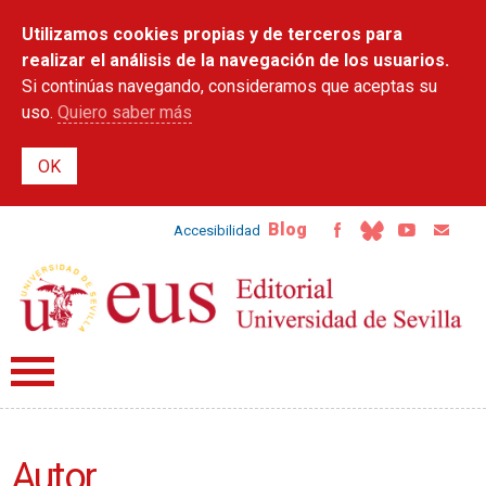
Pasar al
Utilizamos cookies propias y de terceros para
contenido
principal
realizar el análisis de la navegación de los usuarios.
Si continúas navegando, consideramos que aceptas su
uso.
Quiero saber más
Blog
Accesibilidad
Autor