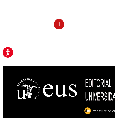
1
:
https://dx.doi.or