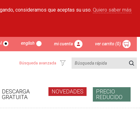
egando, consideramos que aceptas su uso.
Quiero saber más
l
english
mi cuenta
ver carrito (0)
Búsqueda avanzada
DESCARGA
NOVEDADES
PRECIO
GRATUITA
REDUCIDO