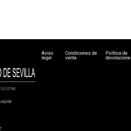
Aviso
Condiciones de
Política de
legal
venta
devolucione
g/10.12795
5sv8jh98
47