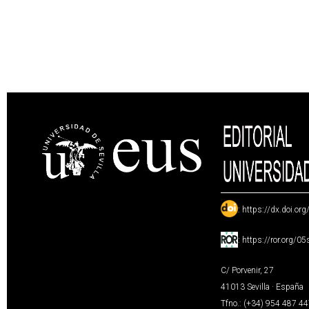
:
https://dx.doi.or
:
https://ror.org/0
C/ Porvenir, 27
41013 Sevilla · España
Tfno.: (+34) 954 487 4