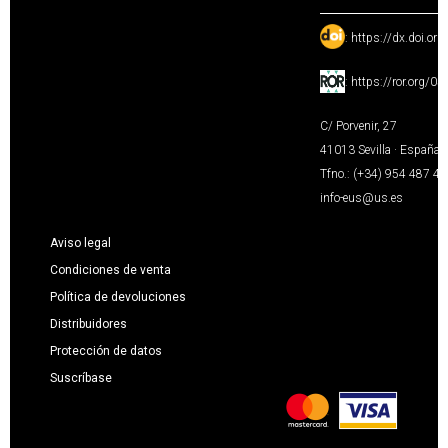
:
https://dx.doi.or
:
https://ror.org/0
C/ Porvenir, 27
41013 Sevilla · España
Tfno.: (+34) 954 487 4
info-eus@us.es
Aviso legal
Condiciones de venta
Política de devoluciones
Distribuidores
Protección de datos
Suscríbase