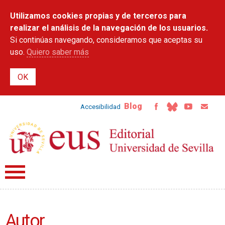
Pasar al
Utilizamos cookies propias y de terceros para
contenido
principal
realizar el análisis de la navegación de los usuarios.
Si continúas navegando, consideramos que aceptas su
uso.
Quiero saber más
Blog
Accesibilidad
Autor