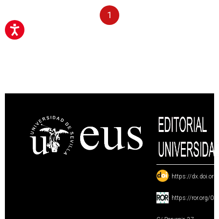
1
:
https://dx.doi.or
:
https://ror.org/0