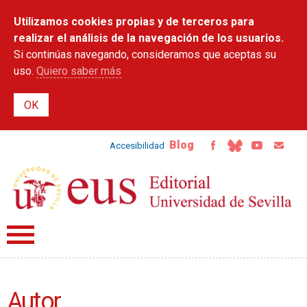
Pasar al
Utilizamos cookies propias y de terceros para
contenido
principal
realizar el análisis de la navegación de los usuarios.
Si continúas navegando, consideramos que aceptas su
uso.
Quiero saber más
Blog
Accesibilidad
Autor