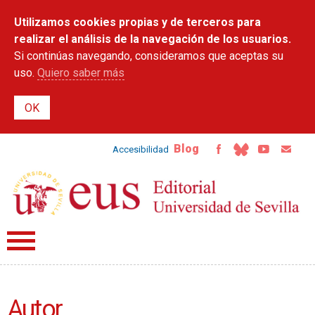
Pasar al
Utilizamos cookies propias y de terceros para
contenido
principal
realizar el análisis de la navegación de los usuarios.
Si continúas navegando, consideramos que aceptas su
uso.
Quiero saber más
Blog
Accesibilidad
Autor