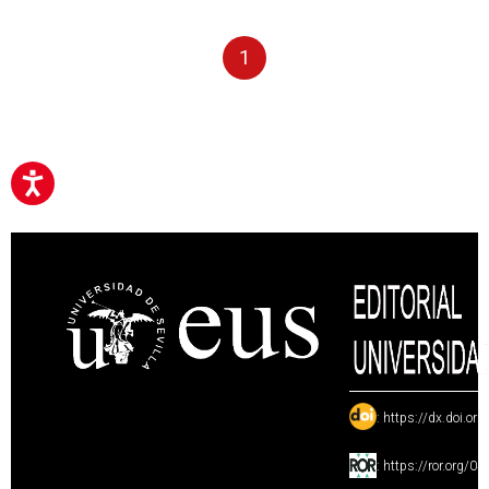
1
:
https://dx.doi.or
:
https://ror.org/0