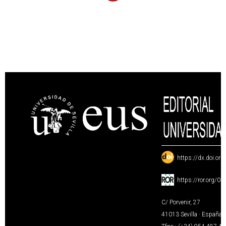
:
https://dx.doi.or
:
https://ror.org/0
C/ Porvenir, 27
41013 Sevilla · España