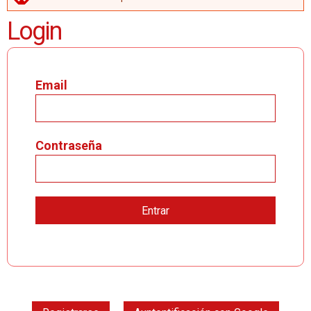
MENSAJE DE ERROR
Login
Email
Contraseña