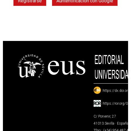
Registrarse
Auntentificación con Google
:
https://dx.doi.or
:
https://ror.org/0
C/ Porvenir, 27
41013 Sevilla · España
Tfno.: (+34) 954 487 4