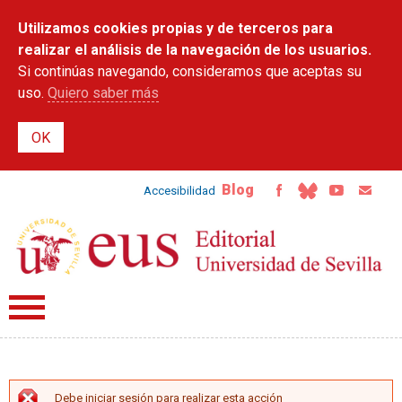
Pasar al
Utilizamos cookies propias y de terceros para
contenido
principal
realizar el análisis de la navegación de los usuarios.
Si continúas navegando, consideramos que aceptas su
uso.
Quiero saber más
Blog
Accesibilidad
Debe iniciar sesión para realizar esta acción