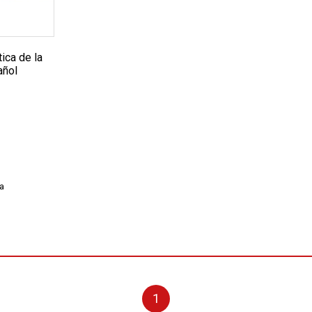
ica de la
añol
a
1