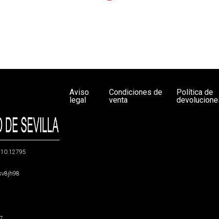
Aviso
Condiciones de
Política de
legal
venta
devolucione
g/10.12795
5sv8jh98
47