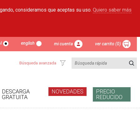
egando, consideramos que aceptas su uso.
Quiero saber más
l
english
mi cuenta
ver carrito (0)
Búsqueda avanzada
DESCARGA
NOVEDADES
PRECIO
GRATUITA
REDUCIDO