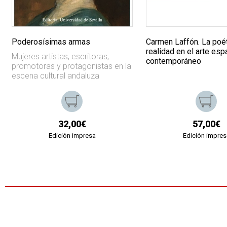
Poderosísimas armas
Carmen Laffón. La poét
realidad en el arte esp
Mujeres artistas, escritoras,
contemporáneo
promotoras y protagonistas en la
escena cultural andaluza
32,00€
57,00€
Edición impresa
Edición impres