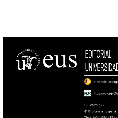
:
https://dx.doi.or
:
https://ror.org/0
C/ Porvenir, 27
41013 Sevilla · España
Tfno.: (+34) 954 487 4