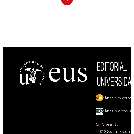
:
https://dx.doi.or
:
https://ror.org/0
C/ Porvenir, 27
41013 Sevilla · España