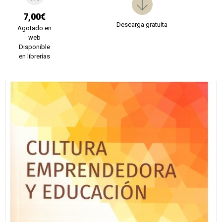
7,00€
Descarga gratuita
Agotado en
web
Disponible
en librerías