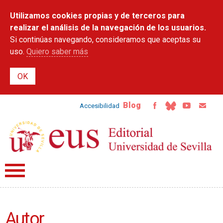
Pasar al
Utilizamos cookies propias y de terceros para
contenido
principal
realizar el análisis de la navegación de los usuarios.
Si continúas navegando, consideramos que aceptas su
uso.
Quiero saber más
Blog
Accesibilidad
Autor