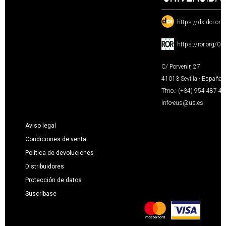
:
https://dx.doi.or
:
https://ror.org/0
C/ Porvenir, 27
41013 Sevilla · España
Tfno.: (+34) 954 487 4
info-eus@us.es
Aviso legal
Condiciones de venta
Política de devoluciones
Distribuidores
Protección de datos
Suscríbase