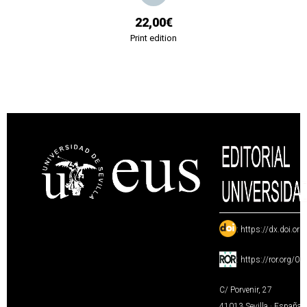
22,00€
Print edition
:
https://dx.doi.or
:
https://ror.org/0
C/ Porvenir, 27
41013 Sevilla · España