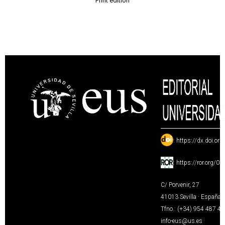
Print edition
:
https://dx.doi.or
:
https://ror.org/0
C/ Porvenir, 27
41013 Sevilla · España
Tfno.: (+34) 954 487 4
info-eus@us.es