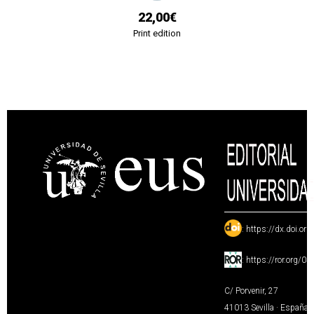
22,00€
Print edition
:
https://dx.doi.or
:
https://ror.org/0
C/ Porvenir, 27
41013 Sevilla · España