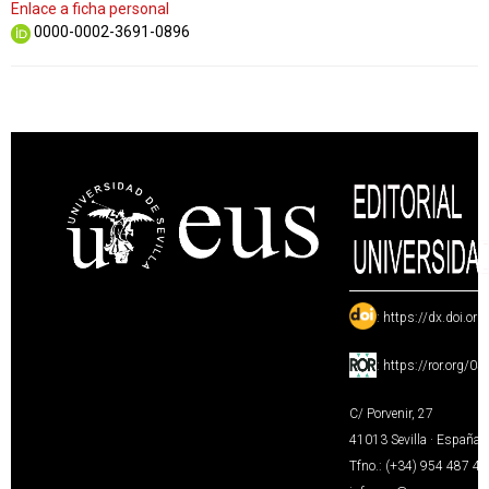
Enlace a ficha personal
0000-0002-3691-0896
:
https://dx.doi.or
:
https://ror.org/0
C/ Porvenir, 27
41013 Sevilla · España
Tfno.: (+34) 954 487 4