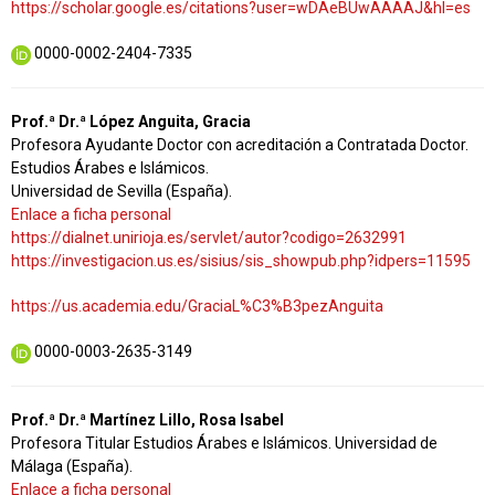
https://scholar.google.es/citations?user=wDAeBUwAAAAJ&hl=es
0000-0002-2404-7335
Prof.ª Dr.ª López Anguita, Gracia
Profesora Ayudante Doctor con acreditación a Contratada Doctor.
Estudios Árabes e Islámicos.
Universidad de Sevilla (España).
Enlace a ficha personal
https://dialnet.unirioja.es/servlet/autor?codigo=2632991
https://investigacion.us.es/sisius/sis_showpub.php?idpers=11595
https://us.academia.edu/GraciaL%C3%B3pezAnguita
0000-0003-2635-3149
Prof.ª Dr.ª Martínez Lillo, Rosa Isabel
Profesora Titular Estudios Árabes e Islámicos. Universidad de
Málaga (España).
Enlace a ficha personal