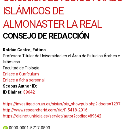
ISLÁMICOS DE
ALMONASTER LA REAL
CONSEJO DE REDACCIÓN
Roldán Castro, Fátima
Profesora Titular de Universidad en el Área de Estudios Árabes e
Islámicos.
Facultad de Filología
Enlace a Currículum
Enlace a ficha personal
Scopus Author ID:
ID Dialnet:
89642
https://investigacion.us.es/sisius/sis_showpub.php?idpers=1297
http://www.researcherid.com/rid/F-5418-2016
https://dialnet.unirioja.es/servlet/autor?codigo=89642
0000-0001-5717-0893