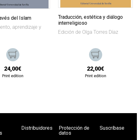
Traducción, estética y diálogo
través del Islam
interreligioso
ento, aprendizaje y
Edición de Olga Torres Díaz
24,00€
22,00€
Print edition
Print edition
Distribuidores
Protección de
Suscríbase
s
datos