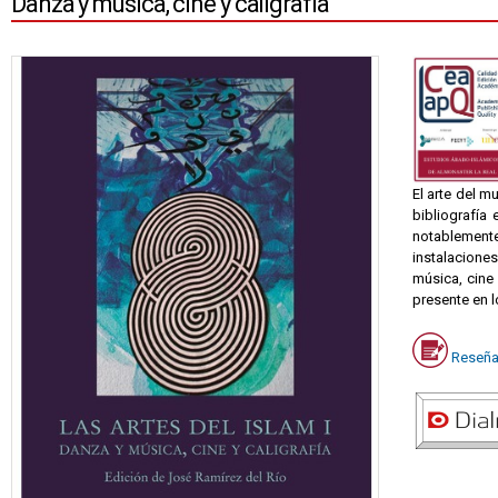
Danza y música, cine y caligrafía
El arte del 
bibliografía
notablement
instalacione
música, cine
presente en 
Reseña