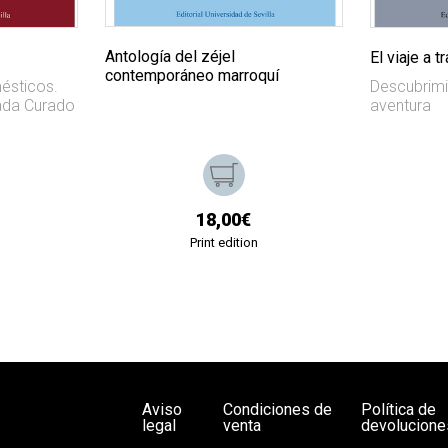
Antología del zéjel
El viaje a 
contemporáneo marroquí
ésticos.
Descubrimi
ada Curado
aventura
18,00€
Print edition
Aviso
Condiciones de
Política de
legal
venta
devolucione