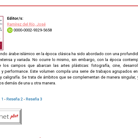
Editor/s:
Ramírez del Río, José
0000-0002-9329-5658
mundo árabe islámico en la época clásica ha sido abordado con una profundid
 extensa y variada. No ocurre lo mismo, sin embargo, con la época contem
e los campos que abarcan las artes plásticas: fotografía, cine, desarr
s y performance. Este volumen compila una serie de trabajos agrupados en 
 y caligrafía. Se trata de ámbitos que se complementan de manera singular,
los demás de una u otra manera.
 1
-
Reseña 2
-
Reseña 3