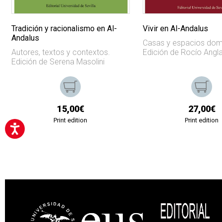
Tradición y racionalismo en Al-
Vivir en Al-Andalus
Andalus
Casas y espacios dom
Autores, textos y contextos.
Edición de Rocío Angl
Edición de Serena Masolini
15,00€
27,00€
Print edition
Print edition