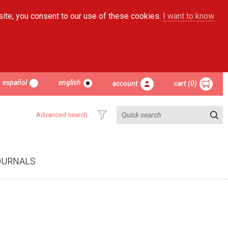
site, you consent to our use of these cookies.
I want to know
español
english
account
cart (0)
Advanced search
OURNALS