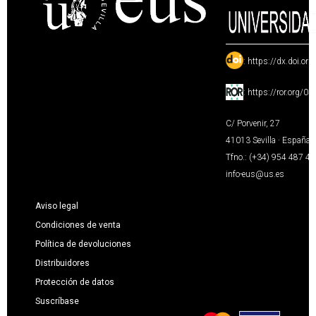
:
https://dx.doi.or
:
https://ror.org/0
C/ Porvenir, 27
41013 Sevilla · España
Tfno.: (+34) 954 487 4
info-eus@us.es
Aviso legal
Condiciones de venta
Política de devoluciones
Distribuidores
Protección de datos
Suscríbase