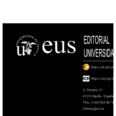
:
https://dx.doi.or
:
https://ror.org/0
C/ Porvenir, 27
41013 Sevilla · España
Tfno.: (+34) 954 487 4
info-eus@us.es