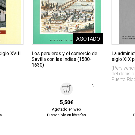
iglo XVIII
Los peruleros y el comercio de
La adminis
Sevilla con las Indias (1580-
siglo XIX p
1630)
(Pervivenci
del decisi
Puerto Rico
';
5,50€
Agotado en web
a
Disponible en librerías