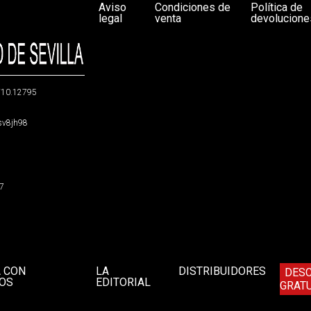
Aviso
Condiciones de
Política de
legal
venta
devolucione
g/10.12795
5sv8jh98
47
A CON
LA
DISTRIBUIDORES
DES
OS
EDITORIAL
GRATU