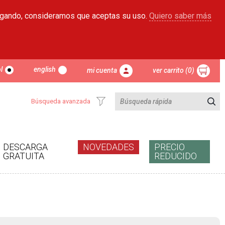
egando, consideramos que aceptas su uso.
Quiero saber más
l
english
mi cuenta
ver carrito (0)
Búsqueda avanzada
DESCARGA
NOVEDADES
PRECIO
GRATUITA
REDUCIDO