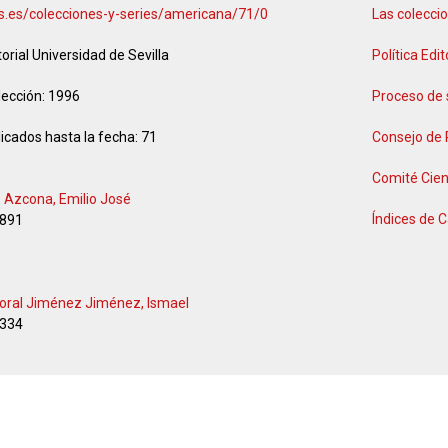
.us.es/colecciones-y-series/americana/71/0
Las coleccio
torial Universidad de Sevilla
Política Edit
lección:
1996
Proceso de 
icados hasta la fecha:
71
Consejo de
Comité Cien
e Azcona, Emilio José
Índices de C
891
oral Jiménez Jiménez, Ismael
334