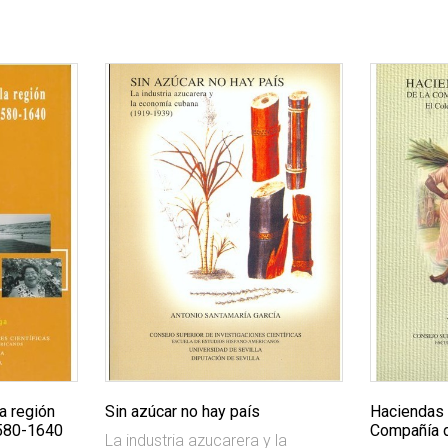
a región
Sin azúcar no hay país
Haciendas 
1580-1640
Compañía 
La industria azucarera y la