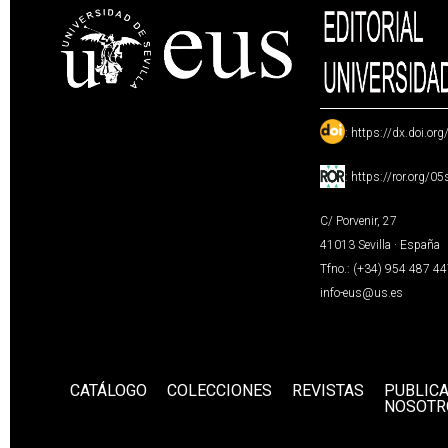
:
https://dx.doi.or
:
https://ror.org/0
C/ Porvenir, 27
41013 Sevilla · España
Tfno.: (+34) 954 487 4
info-eus@us.es
CATÁLOGO
COLECCIONES
REVISTAS
PUBLIC
NOSOTR