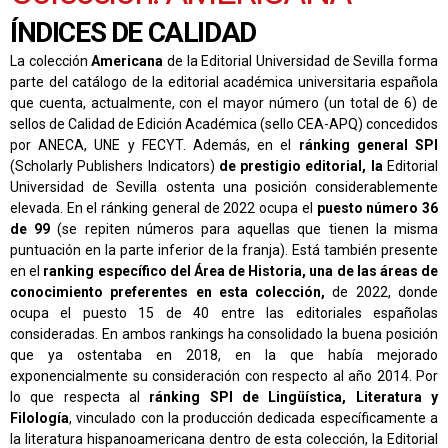
ÍNDICES DE CALIDAD
La colección
Americana
de la Editorial Universidad de Sevilla forma
parte del catálogo de la editorial académica universitaria española
que cuenta, actualmente, con el mayor número (un total de 6) de
sellos de Calidad de Edición Académica (sello CEA-APQ) concedidos
por ANECA, UNE y FECYT. Además, en el
ránking general SPI
(Scholarly Publishers Indicators)
de prestigio editorial,
la
Editorial
Universidad de Sevilla ostenta una posición considerablemente
elevada. En el ránking general de 2022 ocupa el
puesto número 36
de 99
(se repiten números para aquellas que tienen la misma
puntuación en la parte inferior de la franja). Está también presente
en el
ranking específico del Área de Historia,
una de las áreas de
conocimiento preferentes en esta colección,
de 2022, donde
ocupa el puesto 15 de 40 entre las editoriales españolas
consideradas. En ambos rankings ha consolidado la buena posición
que ya ostentaba en 2018, en la que había mejorado
exponencialmente su consideración con respecto al año 2014. Por
lo que respecta al
ránking SPI de Lingüística, Literatura y
Filología
, vinculado con la producción dedicada específicamente a
la literatura hispanoamericana dentro de esta colección, la Editorial