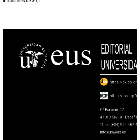
inclusiones de 30,1.
:
https://dx.doi.or
:
https://ror.org/0
C/ Porvenir, 27
41013 Sevilla · España
Tfno.: (+34) 954 487 4
info-eus@us.es