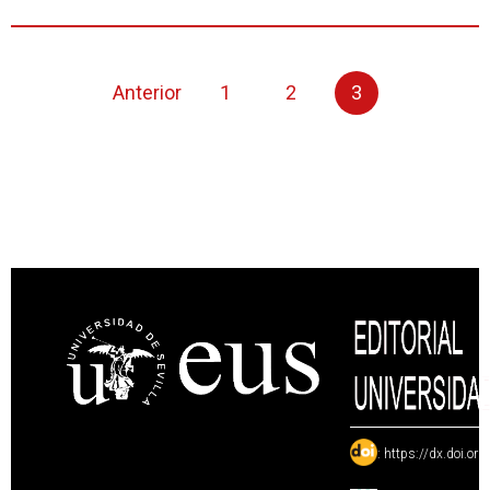
Anterior
1
2
3
:
https://dx.doi.or