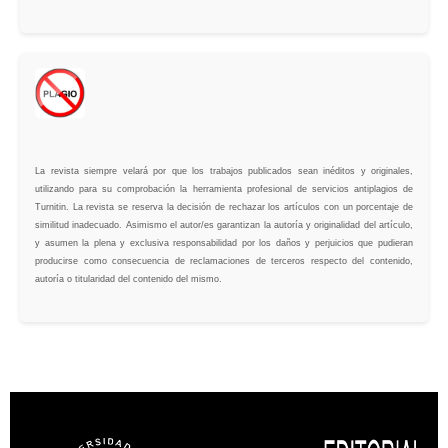
La revista siempre velará por que los trabajos publicados sean inéditos y originales,
utilizando para su comprobación la herramienta profesional de servicios antiplagios de
Turnitin. La revista se reserva la decisión de rechazar los artículos con un porcentaje de
similitud inadecuado. Asimismo el autor/es garantizan la autoría y originalidad del artículo,
y asumen la plena y exclusiva responsabilidad por los daños y perjuicios que pudieran
producirse como consecuencia de reclamaciones de terceros respecto del contenido,
autoría o titularidad del contenido del mismo.