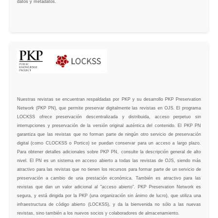
datos y metadatos.
Nuestras revistas se encuentran respaldadas por PKP y su desarrollo PKP Preservation
Network (PKP PN), que permite preservar digitalmente las revistas en OJS. El programa
LOCKSS ofrece preservación descentralizada y distribuida, acceso perpetuo sin
interrupciones y preservación de la versión original auténtica del contenido. El PKP PN
garantiza que las revistas que no forman parte de ningún otro servicio de preservación
digital (como CLOCKSS o Portico) se puedan conservar para un acceso a largo plazo.
Para obtener detalles adicionales sobre PKP PN, consulte la descripción general de alto
nivel. El PN es un sistema en acceso abierto a todas las revistas de OJS, siendo más
atractivo para las revistas que no tienen los recursos para formar parte de un servicio de
preservación a cambio de una prestación económica. También es atractivo para las
revistas que dan un valor adicional al "acceso abierto". PKP Preservation Network es
segura, y está dirigida por la PKP (una organización sin ánimo de lucro), que utiliza una
infraestructura de código abierto (LOCKSS), y da la bienvenida no sólo a las nuevas
revistas, sino también a los nuevos socios y colaboradores de almacenamiento.