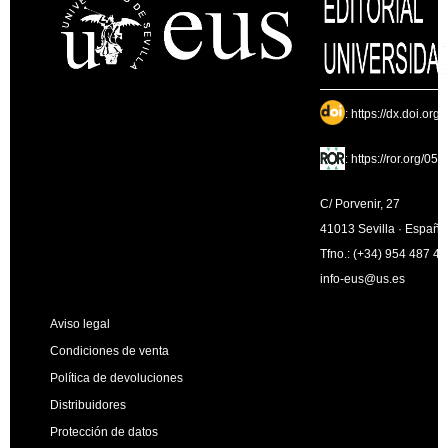
:
https://dx.doi.org
:
https://ror.org/05
C/ Porvenir, 27
41013 Sevilla · España
Tfno.: (+34) 954 487 4
info-eus@us.es
Aviso legal
Condiciones de venta
Política de devoluciones
Distribuidores
Protección de datos